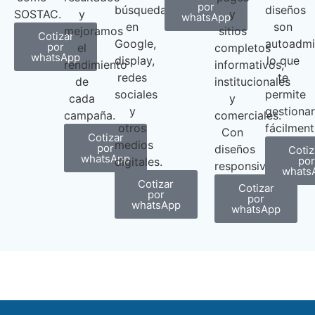
por
búsqueda
diseños
SOSTAC.
y
y
whatsApp
en
son
mejoramos
sitios
Cotizar
Google,
autoadmin
por
el
completos
whatsApp
display,
lo que
rendimiento
informativos,
redes
te
de
institucionales
sociales
permite
cada
y
y
gestionar
campaña.
comerciales.
otros
fácilment
Con
Cotizar
medios
por
diseños
Cotiz
whatsApp
por
digitales.
responsive.
whats
Cotizar
Cotizar
por
por
whatsApp
whatsApp