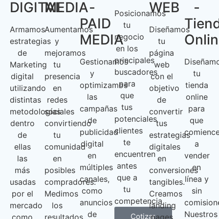
DIGITAL
MEDIA
-
WEB
-
Posicionamos
PAID
Tien
tu
Armamos
Aumentamos
Diseñamos
MEDIA
Onli
negocio
estrategias
y
tu
en los
de
mejoramos
página
principales
Gestionamos
Diseñam
Marketing
tu
web
buscadores
y
tu
digital
presencia
con el
para
optimizamos
tienda
utilizando
en
objetivo
que
las
online
distintas
redes
de
tus
campañas
para
metodologías
sociales
convertir
potenciales
de
que
dentro
convirtiendo
tus
clientes
publicidad
comienc
de
tu
estrategias
te
digital
a
ellas
comunidad
digitales
encuentren
en
vender
las
en
en
antes
múltiples
en
más
posibles
conversiones
que a
canales,
línea y
usadas
compradores.
tangibles.
tu
como
sin
por el
Medimos
Creamos
competencia
anuncios
comision
mercado
los
landing
de
Nuestros
Cotizar
como
resultados
pages