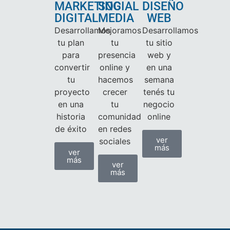
MARKETING
SOCIAL
DISEÑO
DIGITAL
MEDIA
WEB
Desarrollamos
Mejoramos
Desarrollamos
tu plan
tu
tu sitio
para
presencia
web y
convertir
online y
en una
tu
hacemos
semana
proyecto
crecer
tenés tu
en una
tu
negocio
historia
comunidad
online
de éxito
en redes
ver
sociales
más
ver
más
ver
más