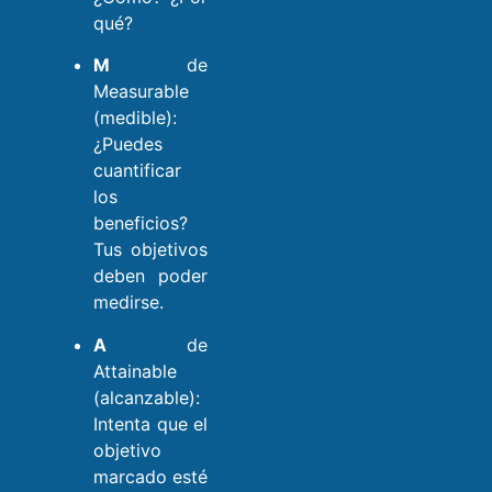
qué?
M
de
Measurable
(medible):
¿Puedes
cuantificar
los
beneficios?
Tus objetivos
deben poder
medirse.
A
de
Attainable
(alcanzable):
Intenta que el
objetivo
marcado esté